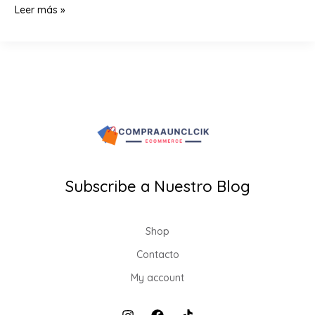
Sérum
Leer más »
facial
de
rosas
y
sérum
para
pestañas
|
Rutina
Subscribe a Nuestro Blog
rápida
para
mujeres
Shop
en
Contacto
Colombia
My account