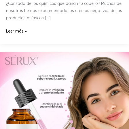
¿Cansada de los químicos que dañan tu cabello? Muchos de
nosotros hemos experimentado los efectos negativos de los
productos químicos […]
Transforma
Leer más »
tu
cabello
con
el
poder
de
la
manzanilla