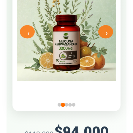
‹
›
$94.000