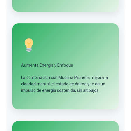
Aumenta Energía y Enfoque
La combinación con Mucuna Pruriens mejora la
claridad mental, el estado de ánimo y te da un
impulso de energía sostenida, sin altibajos.