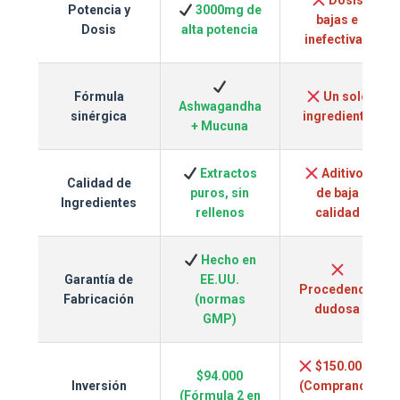
Dosis
Potencia y
3000mg de
bajas e
Dosis
alta potencia
inefectivas
Fórmula
Un solo
Ashwagandha
sinérgica
ingrediente
+ Mucuna
Extractos
Aditivos
Calidad de
puros, sin
de baja
Ingredientes
rellenos
calidad
Hecho en
Garantía de
EE.UU.
Procedencia
Fabricación
(normas
dudosa
GMP)
$150.000+
$94.000
Inversión
(Comprando
(Fórmula 2 en