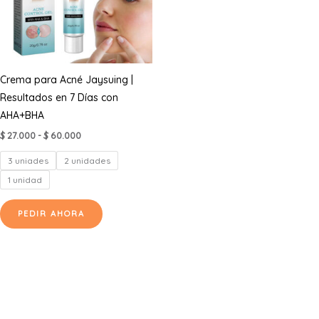
Crema para Acné Jaysuing |
Resultados en 7 Días con
AHA+BHA
Rango
$
27.000
-
$
60.000
de
precios:
3 uniades
2 unidades
desde
$ 27.000
1 unidad
hasta
Este
$ 60.000
PEDIR AHORA
producto
tiene
múltiples
variantes.
Las
opciones