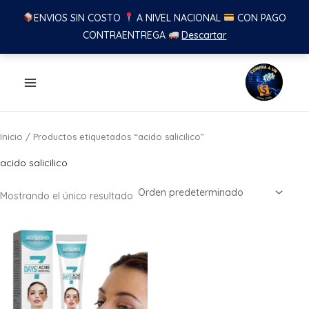
ENVIOS SIN COSTO
A NIVEL NACIONAL
CON PAGO
CONTRAENTREGA
Descartar
Ir
al
contenido
Inicio
/ Productos etiquetados “acido salicilico”
acido salicilico
Mostrando el único resultado