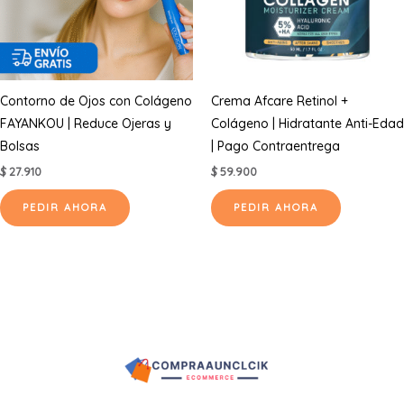
Contorno de Ojos con Colágeno
Crema Afcare Retinol +
FAYANKOU | Reduce Ojeras y
Colágeno | Hidratante Anti-Edad
Bolsas
| Pago Contraentrega
$
27.910
$
59.900
PEDIR AHORA
PEDIR AHORA