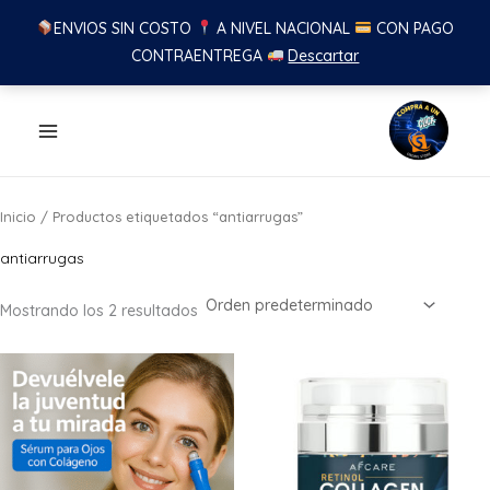
ENVIOS SIN COSTO
A NIVEL NACIONAL
CON PAGO
CONTRAENTREGA
Descartar
Ir
al
contenido
Inicio
/ Productos etiquetados “antiarrugas”
antiarrugas
Mostrando los 2 resultados