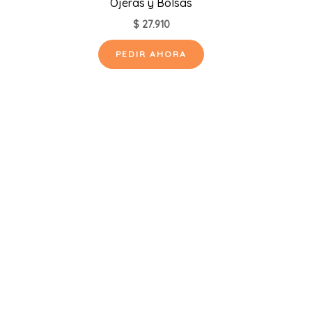
Ojeras y Bolsas
$
27.910
PEDIR AHORA