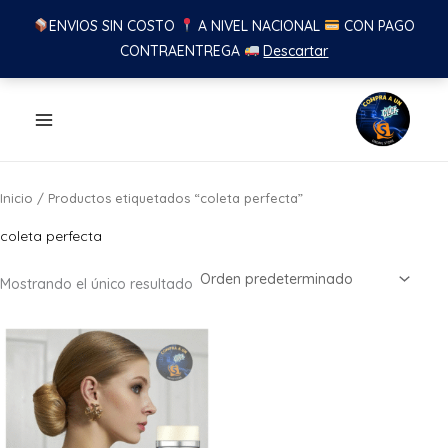
ENVIOS SIN COSTO
A NIVEL NACIONAL
CON PAGO
CONTRAENTREGA
Descartar
Ir
al
contenido
Inicio
/ Productos etiquetados “coleta perfecta”
coleta perfecta
Mostrando el único resultado