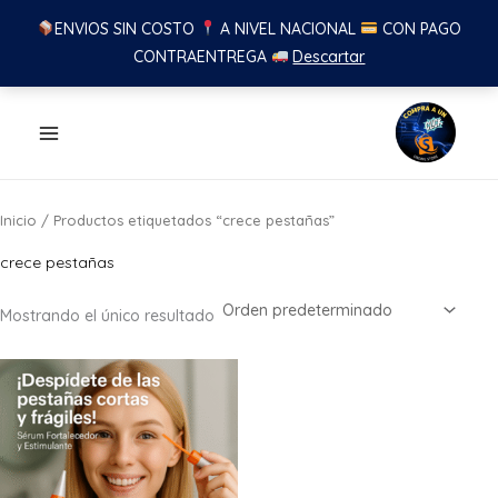
ENVIOS SIN COSTO
A NIVEL NACIONAL
CON PAGO
CONTRAENTREGA
Descartar
Ir
al
contenido
Inicio
/ Productos etiquetados “crece pestañas”
crece pestañas
Mostrando el único resultado