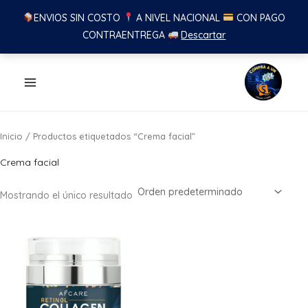
ENVIOS SIN COSTO
A NIVEL NACIONAL
CON PAGO
CONTRAENTREGA
Descartar
Ir
al
contenido
Inicio
/ Productos etiquetados “Crema facial”
Crema facial
Mostrando el único resultado