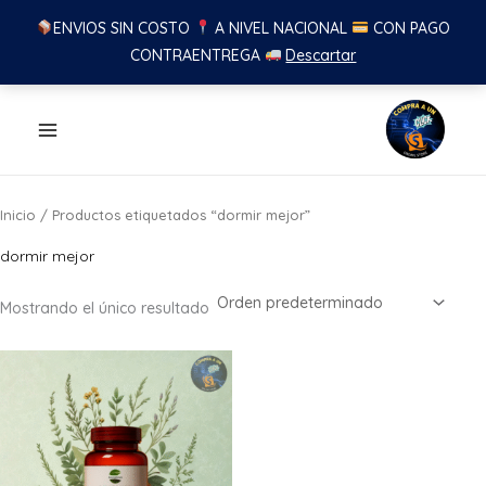
ENVIOS SIN COSTO
A NIVEL NACIONAL
CON PAGO
CONTRAENTREGA
Descartar
Ir
al
contenido
Inicio
/ Productos etiquetados “dormir mejor”
dormir mejor
Mostrando el único resultado