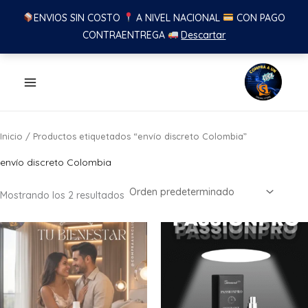
ENVIOS SIN COSTO
A NIVEL NACIONAL
CON PAGO
CONTRAENTREGA
Descartar
Ir
al
contenido
Inicio
/ Productos etiquetados “envío discreto Colombia”
envío discreto Colombia
Mostrando los 2 resultados