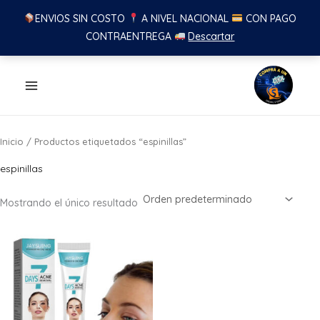
ENVIOS SIN COSTO
A NIVEL NACIONAL
CON PAGO
CONTRAENTREGA
Descartar
Ir
al
contenido
Inicio
/ Productos etiquetados “espinillas”
espinillas
Mostrando el único resultado