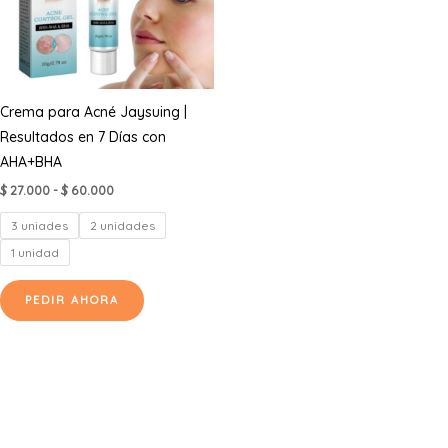
Crema para Acné Jaysuing |
Resultados en 7 Días con
AHA+BHA
Rango
$
27.000
-
$
60.000
de
precios:
3 uniades
2 unidades
desde
$ 27.000
1 unidad
hasta
Este
$ 60.000
PEDIR AHORA
producto
tiene
múltiples
variantes.
Las
opciones