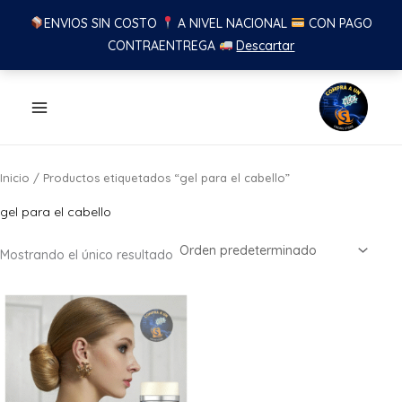
ENVIOS SIN COSTO
A NIVEL NACIONAL
CON PAGO
CONTRAENTREGA
Descartar
Ir
al
contenido
Inicio
/ Productos etiquetados “gel para el cabello”
gel para el cabello
Mostrando el único resultado