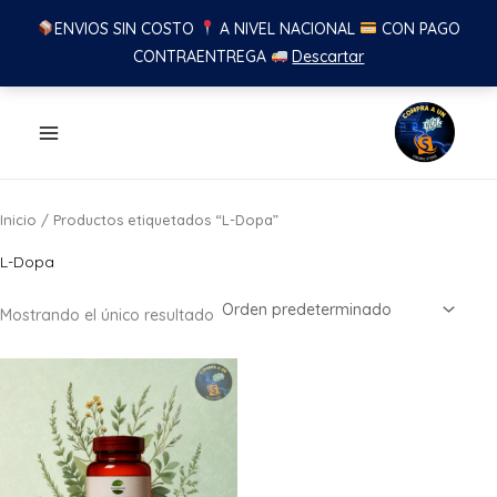
ENVIOS SIN COSTO
A NIVEL NACIONAL
CON PAGO
CONTRAENTREGA
Descartar
Ir
al
contenido
Inicio
/ Productos etiquetados “L-Dopa”
L-Dopa
Mostrando el único resultado