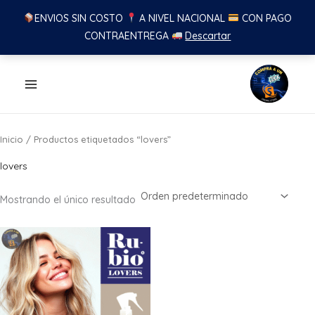
ENVIOS SIN COSTO
A NIVEL NACIONAL
CON PAGO
CONTRAENTREGA
Descartar
Ir
al
contenido
Inicio
/ Productos etiquetados “lovers”
lovers
Mostrando el único resultado