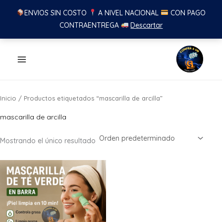
ENVIOS SIN COSTO
A NIVEL NACIONAL
CON PAGO
CONTRAENTREGA
Descartar
Ir
al
contenido
Inicio
/ Productos etiquetados “mascarilla de arcilla”
mascarilla de arcilla
Mostrando el único resultado