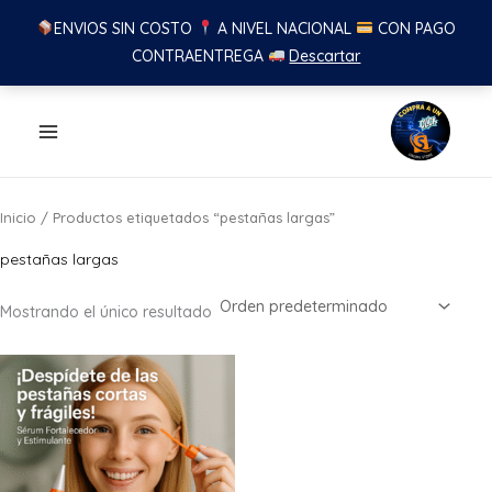
ENVIOS SIN COSTO
A NIVEL NACIONAL
CON PAGO
CONTRAENTREGA
Descartar
Ir
al
contenido
Inicio
/ Productos etiquetados “pestañas largas”
pestañas largas
Mostrando el único resultado