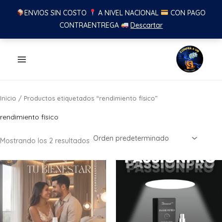
ENVIOS SIN COSTO
A NIVEL NACIONAL
CON PAGO
CONTRAENTREGA
Descartar
Ir
al
contenido
Inicio
/ Productos etiquetados “rendimiento físico”
rendimiento físico
Mostrando los 2 resultados