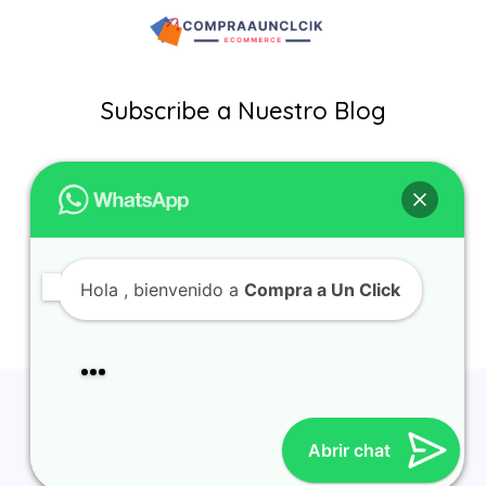
Subscribe a Nuestro Blog
Shop
Contacto
My account
Hola
, bienvenido a
Compra a Un Click
© 2026 Compra a Un Click Powered by Compra a Un Click |
Política de Privacidad
|
Téminos y Condiciones
|
Política de
Abrir chat
Reembolso