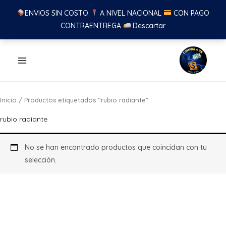
ENVIOS SIN COSTO
A NIVEL NACIONAL
CON PAGO
CONTRAENTREGA
Descartar
Ir
al
contenido
Inicio
/ Productos etiquetados “rubio radiante”
rubio radiante
No se han encontrado productos que coincidan con tu
selección.