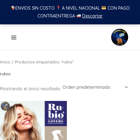
ENVIOS SIN COSTO
A NIVEL NACIONAL
CON PAGO
CONTRAENTREGA
Descartar
Ir
al
contenido
Inicio
/ Productos etiquetados “rubio”
rubio
Mostrando el único resultado