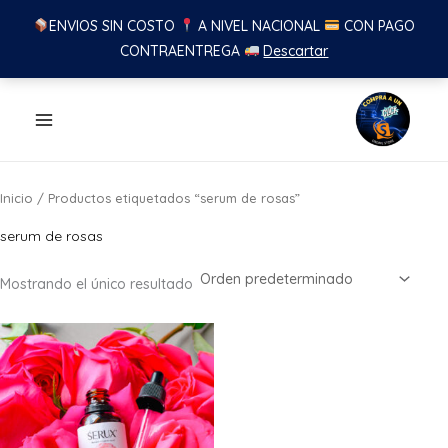
ENVIOS SIN COSTO
A NIVEL NACIONAL
CON PAGO
CONTRAENTREGA
Descartar
Ir
al
contenido
Inicio
/ Productos etiquetados “serum de rosas”
serum de rosas
Mostrando el único resultado