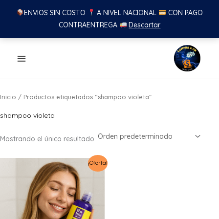
ENVIOS SIN COSTO
A NIVEL NACIONAL
CON PAGO
CONTRAENTREGA
Descartar
Ir
al
contenido
Inicio
/ Productos etiquetados “shampoo violeta”
shampoo violeta
Mostrando el único resultado
¡Oferta!