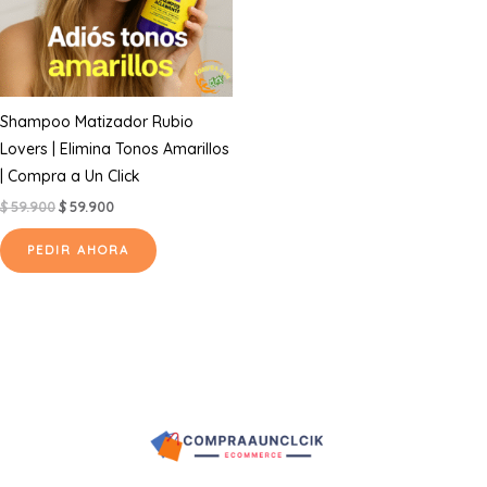
Shampoo Matizador Rubio
Lovers | Elimina Tonos Amarillos
| Compra a Un Click
El
El
$
59.900
$
59.900
precio
precio
original
actual
PEDIR AHORA
era:
es:
$ 59.900.
$ 59.900.