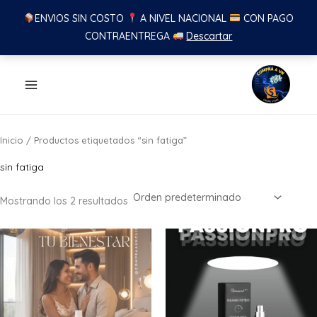
ENVIOS SIN COSTO
A NIVEL NACIONAL
CON PAGO
CONTRAENTREGA
Descartar
Ir
al
contenido
Inicio
/ Productos etiquetados “sin fatiga”
sin fatiga
Mostrando los 2 resultados