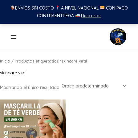
ENVIOS SIN COSTO
A NIVEL NACIONAL
CON PAGO
CONTRAENTREGA
Descartar
Ir
al
contenido
Inicio
/ Productos etiquetados “skincare viral”
skincare viral
Mostrando el único resultado