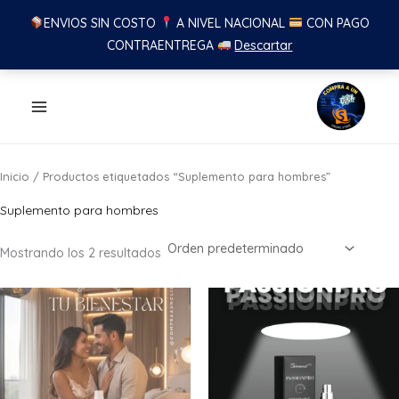
ENVIOS SIN COSTO
A NIVEL NACIONAL
CON PAGO
CONTRAENTREGA
Descartar
Ir
al
contenido
Inicio
/ Productos etiquetados “Suplemento para hombres”
Suplemento para hombres
Mostrando los 2 resultados