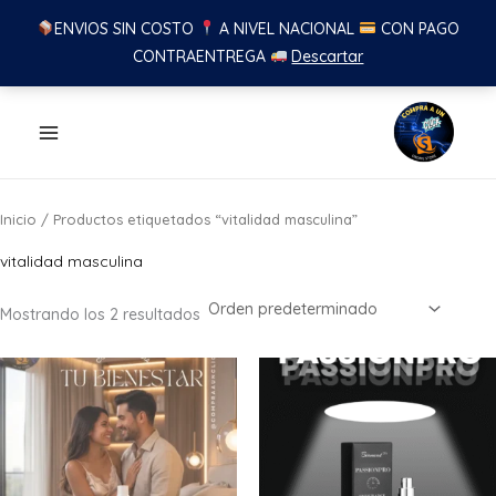
ENVIOS SIN COSTO
A NIVEL NACIONAL
CON PAGO
CONTRAENTREGA
Descartar
Ir
al
contenido
Inicio
/ Productos etiquetados “vitalidad masculina”
vitalidad masculina
Mostrando los 2 resultados