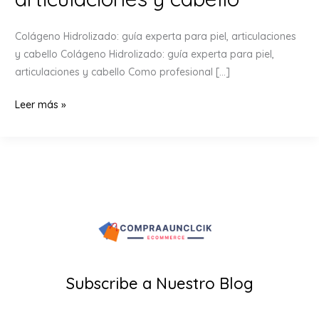
Colágeno Hidrolizado: guía experta para piel, articulaciones
y cabello Colágeno Hidrolizado: guía experta para piel,
articulaciones y cabello Como profesional […]
Colágeno
Leer más »
Hidrolizado:
guía
experta
para
piel,
articulaciones
y
cabello
Subscribe a Nuestro Blog