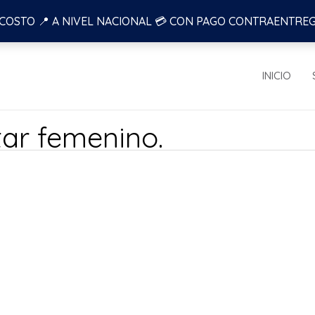
 COSTO 📍 A NIVEL NACIONAL 💳 CON PAGO CONTRAENTRE
INICIO
tar femenino.