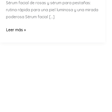
Sérum facial de rosas y sérum para pestañas:
rutina rápida para una piel luminosa y una mirada
poderosa Sérum facial […]
Sérum
Leer más »
facial
de
rosas
y
sérum
para
pestañas
|
Rutina
rápida
para