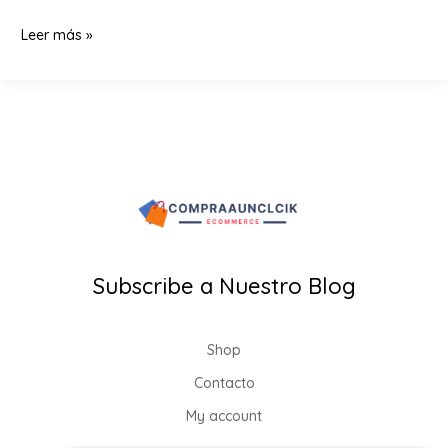
Aclarante
Leer más »
Capilar
Natural
Sin
Maltrato
|
Rubio
Lovers
Colombia
Subscribe a Nuestro Blog
Shop
Contacto
My account