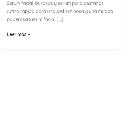
Sérum facial de rosas y sérum para pestañas:
rutina rápida para una piel luminosa y una mirada
poderosa Sérum facial […]
Sérum
Leer más »
facial
de
rosas
y
sérum
para
pestañas
|
Rutina
rápida
para