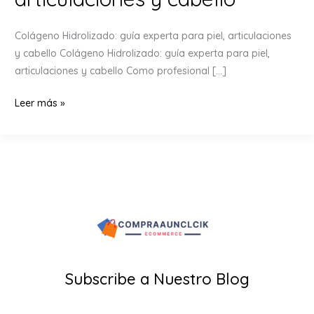
Colágeno Hidrolizado: guía experta para piel, articulaciones
y cabello Colágeno Hidrolizado: guía experta para piel,
articulaciones y cabello Como profesional […]
Colágeno
Leer más »
Hidrolizado:
guía
experta
para
piel,
articulaciones
y
cabello
Subscribe a Nuestro Blog