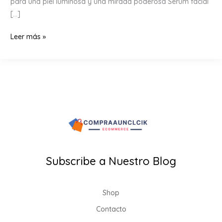
para una piel luminosa y una mirada poderosa Sérum facial
[…]
Sérum
Leer más »
facial
de
rosas
y
sérum
para
pestañas
|
Rutina
Subscribe a Nuestro Blog
rápida
para
mujeres
Shop
en
Contacto
Colombia