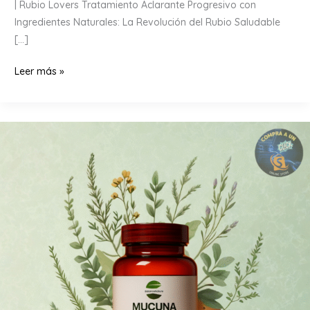
| Rubio Lovers Tratamiento Aclarante Progresivo con
Ingredientes Naturales: La Revolución del Rubio Saludable
[…]
Tratamiento
Leer más »
Aclarante
Progresivo
con
Ingredientes
Naturales
|
Rubio
Lovers