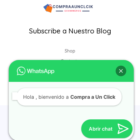
Subscribe a Nuestro Blog
Shop
Contacto
My account
Hola
, bienvenido a
Compra a Un Click
© 2026 Compra a Un Click Powered by Compra a Un Click |
Política de Privacidad
|
Téminos y Condiciones
|
Política de
Abrir chat
Reembolso