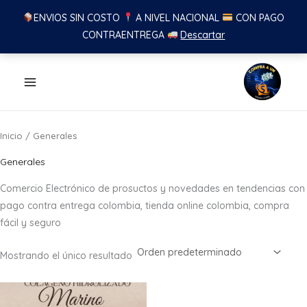
ENVIOS SIN COSTO
A NIVEL NACIONAL
CON PAGO
CONTRAENTREGA
Descartar
Ir
al
contenido
Inicio
/ Generales
Generales
Comercio Electrónico de prosuctos y novedades en tendencias con
pago contra entrega colombia, tienda online colombia, compra
fácil y seguro
Mostrando el único resultado