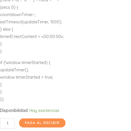
(secs 0) {
countdownTimer–;
setTimeout(updateTimer, 1000);
} else {
timerEl.textContent = «00:00:00»;
}
}
if (!window.timerStarted) {
updateTimer();
window.timerStarted = true;
}
}
});
Disponibilidad:
Hay existencias
Colágeno
PAGA AL RECIBIR
Hidrolizado