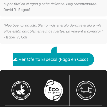
súper fácil en el agua y sabe delicioso. Muy recomendado.”
–
David R., Bogotá
“Muy buen producto. Siento más energía durante el día y mis
uñas están notablemente más fuertes. Lo volveré a comprar.”
– Isabel V., Cali
🌊 Ver Oferta Especial (Paga en Casa)