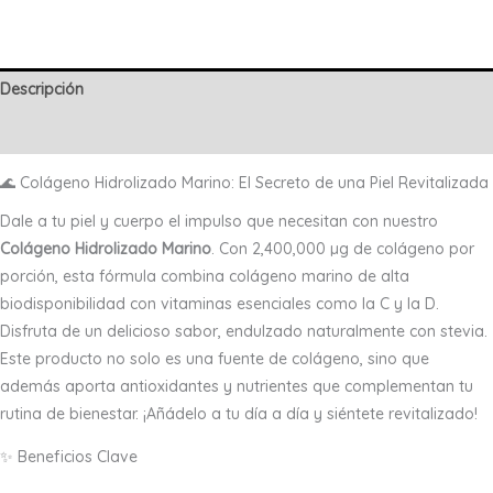
Marino
x
400
Descripción
gr
cantidad
Valoraciones (0)
🌊 Colágeno Hidrolizado Marino: El Secreto de una Piel Revitalizada
Dale a tu piel y cuerpo el impulso que necesitan con nuestro
Colágeno Hidrolizado Marino
. Con 2,400,000 µg de colágeno por
porción, esta fórmula combina colágeno marino de alta
biodisponibilidad con vitaminas esenciales como la C y la D.
Disfruta de un delicioso sabor, endulzado naturalmente con stevia.
Este producto no solo es una fuente de colágeno, sino que
además aporta antioxidantes y nutrientes que complementan tu
rutina de bienestar. ¡Añádelo a tu día a día y siéntete revitalizado!
✨ Beneficios Clave