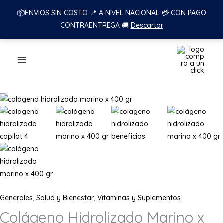
📦ENVIOS SIN COSTO 📍 A NIVEL NACIONAL 💳 CON PAGO
CONTRAENTREGA 🚚
Descartar
Ir
al
contenido
Generales
,
Salud y Bienestar
,
Vitaminas y Suplementos
Colágeno Hidrolizado Marino x