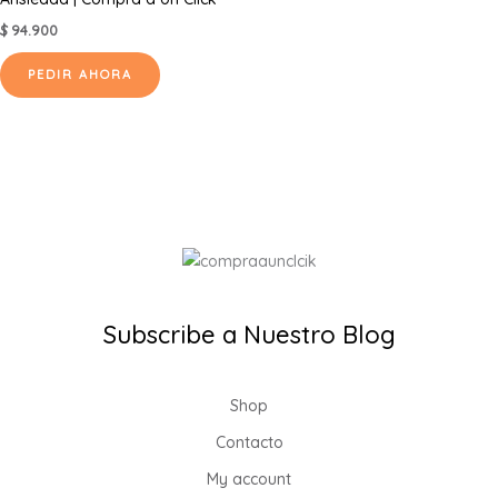
pueden
$
94.900
elegir
en
PEDIR AHORA
la
página
de
producto
Subscribe a Nuestro Blog
Shop
Contacto
My account