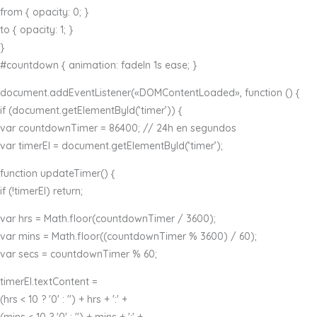
from { opacity: 0; }
to { opacity: 1; }
}
#countdown { animation: fadeIn 1s ease; }
document.addEventListener(«DOMContentLoaded», function () {
if (document.getElementById(‘timer’)) {
var countdownTimer = 86400; // 24h en segundos
var timerEl = document.getElementById(‘timer’);
function updateTimer() {
if (!timerEl) return;
var hrs = Math.floor(countdownTimer / 3600);
var mins = Math.floor((countdownTimer % 3600) / 60);
var secs = countdownTimer % 60;
timerEl.textContent =
(hrs < 10 ? '0' : '') + hrs + ':' +
(mins < 10 ? '0' : '') + mins + ':' +