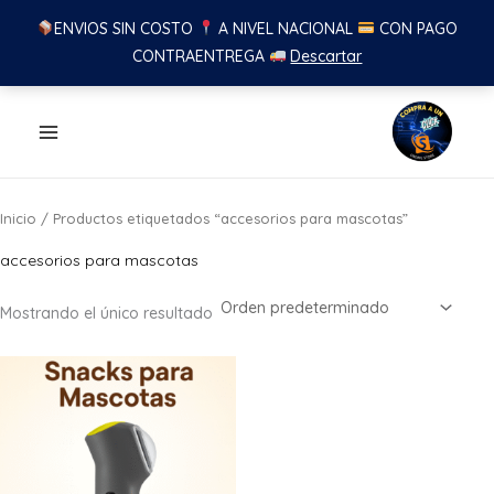
ENVIOS SIN COSTO
A NIVEL NACIONAL
CON PAGO
CONTRAENTREGA
Descartar
Ir
al
contenido
Inicio
/ Productos etiquetados “accesorios para mascotas”
accesorios para mascotas
Mostrando el único resultado