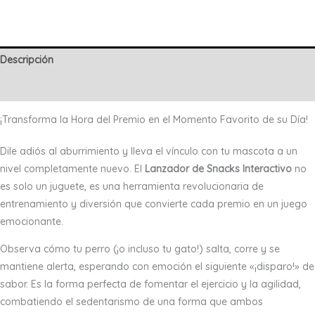
Snacks
para
Mascotas
Descripción
|
Juego
Valoraciones (0)
y
¡Transforma la Hora del Premio en el Momento Favorito de su Día!
Entrenamiento
|
Dile adiós al aburrimiento y lleva el vínculo con tu mascota a un
Envío
nivel completamente nuevo. El
Lanzador de Snacks Interactivo
no
Gratis
es solo un juguete, es una herramienta revolucionaria de
cantidad
entrenamiento y diversión que convierte cada premio en un juego
emocionante.
Observa cómo tu perro (¡o incluso tu gato!) salta, corre y se
mantiene alerta, esperando con emoción el siguiente «¡disparo!» de
sabor. Es la forma perfecta de fomentar el ejercicio y la agilidad,
combatiendo el sedentarismo de una forma que ambos