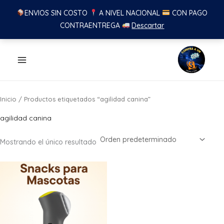
ENVIOS SIN COSTO
A NIVEL NACIONAL
CON PAGO
CONTRAENTREGA
Descartar
Ir
al
contenido
Inicio
/ Productos etiquetados “agilidad canina”
agilidad canina
Mostrando el único resultado