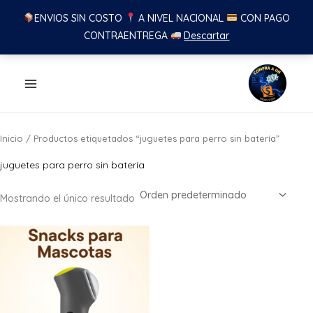
ENVIOS SIN COSTO
A NIVEL NACIONAL
CON PAGO
CONTRAENTREGA
Descartar
Ir
al
contenido
Inicio
/ Productos etiquetados “juguetes para perro sin batería”
juguetes para perro sin batería
Mostrando el único resultado