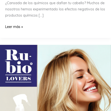
¿Cansada de los químicos que dañan tu cabello? Muchos de
nosotros hemos experimentado los efectos negativos de los
productos químicos […]
Transforma
Leer más »
tu
cabello
con
el
poder
de
la
manzanilla