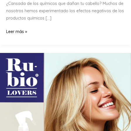
¿Cansada de los químicos que dañan tu cabello? Muchos de
nosotros hemos experimentado los efectos negativos de los
productos químicos […]
Transforma
Leer más »
tu
cabello
con
el
poder
de
la
manzanilla